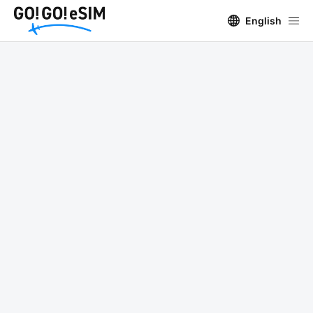
English
世界109ヵ国対応の格安eSIM GO!GO!eSIM
eSIM対応国一覧
GO!GO!ツアー
eSIM
eSIM対応国一覧