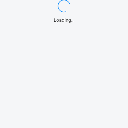
Loading...
ゴルフ
eSIMとは？
SIMについて
プラン一覧
利用ガイド
iOS(アイフォン)使用ガイド
アンドロイド使用ガイド
eSIMの削除方法