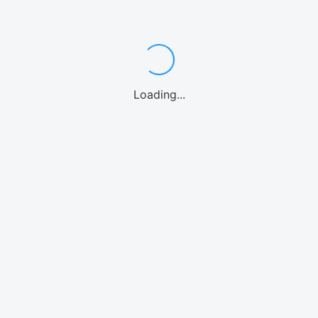
ンダイビング
カヤック
パドルボード
マリンオプション
シーウォーク
ウォーターパー
Loading...
海水族館
北谷
沖縄中部
糸満
南城市
宮古島
石垣島
北海道
リンアクティビティ
モデルプラン
体験
気温・気候
空港