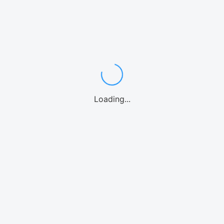
ワゴン・ミニバン7〜8名
中型・SUV
スポーツカー
高級車/外車
10名乗り
レンタカーよくある質問
カテゴリーからアクティビティを選ぶ
シュノーケル
体験ダイビング
パラセーリング
1日観光バス
釣り
ファンダイビング
カヤック
パドルボード
マリンオプション
シーウォーク
Loading...
ウォーターパーク
ホエールウォッチング
海水浴
ストリートカート
クルーズ
エリアからアクティビティを選ぶ
那覇
慶良間諸島
恩納村(青の洞窟)
北部(水納島/瀬底島/本部等)
美ら海水族館
北谷
沖縄中部
糸満
南城市
宮古島
石垣島
北海道
アクティビティよくある質問